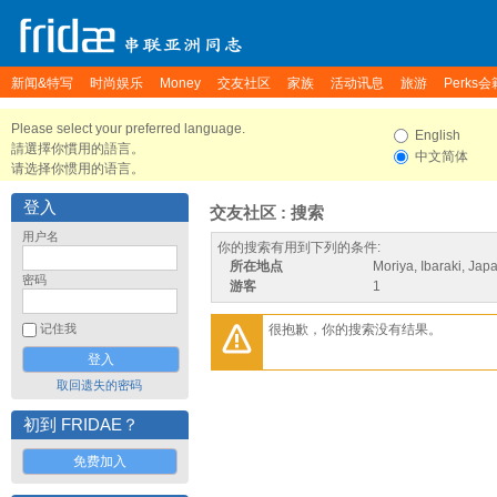
新闻&特写
时尚娱乐
Money
交友社区
家族
活动讯息
旅游
Perks会
Please select your preferred language.
English
請選擇你慣用的語言。
中文简体
请选择你惯用的语言。
登入
交友社区 : 搜索
用户名
你的搜索有用到下列的条件:
所在地点
Moriya, Ibaraki, Jap
密码
游客
1
很抱歉，你的搜索没有结果。
记住我
取回遗失的密码
初到 FRIDAE？
免费加入