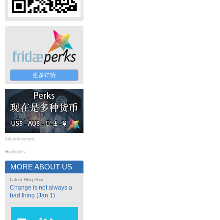
更多详情
Advertisement
Highlights
MORE ABOUT US
Latest Blog Post
Change is not always a
bad thing (Jan 1)