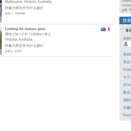
intere
Melbourne, Victoria, Australia
conve
对象为男生作为什么都行
gift.
在线上: 16分钟前
搜
Looking for mature gwm
常
男性 | 56 |
5' 8"
/
165lbs
| 华人
搜索
Victoria, Australia
对象为男生作为什么都行
在线上: 2天内
谁在
雷达
Fri
今天
到Un
新会
进阶
兴趣
Fres