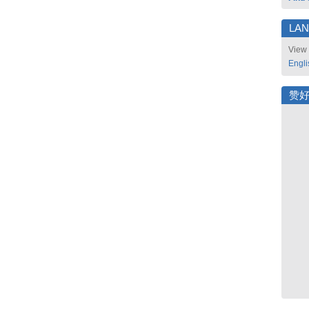
LA
View 
Engli
赞