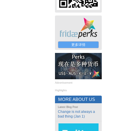
更多详情
Advertisement
Highlights
MORE ABOUT US
Latest Blog Post
Change is not always a
bad thing (Jan 1)