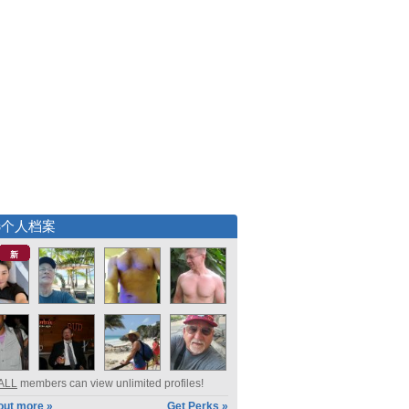
选个人档案
新
ALL
members can view unlimited profiles!
out more »
Get Perks »