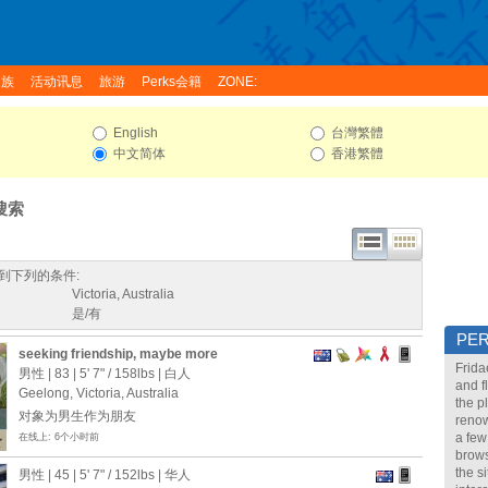
家族
活动讯息
旅游
Perks会籍
ZONE:
English
台灣繁體
中文简体
香港繁體
搜索
到下列的条件:
Victoria, Australia
是/有
PE
seeking friendship, maybe more
Frida
男性 | 83 |
5' 7"
/
158lbs
| 白人
and f
Geelong, Victoria, Australia
the p
对象为男生作为朋友
renow
a few
在线上: 6个小时前
brows
the s
男性 | 45 |
5' 7"
/
152lbs
| 华人