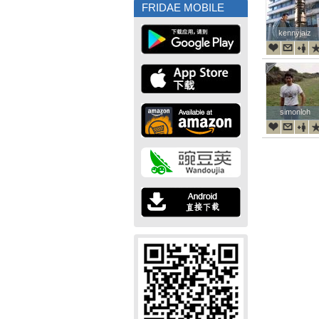
FRIDAE MOBILE
kennyjaiz
kennyjaiz
simonloh
simonloh