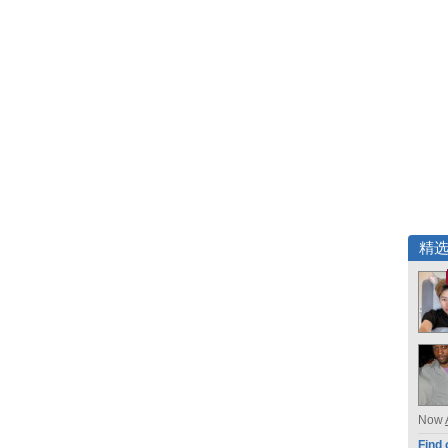
精
Now
Find 