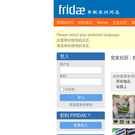
新闻&特写
时尚娱乐
Money
交友社区
Please select your preferred language.
請選擇你慣用的語言。
请选择你惯用的语言。
登入
交友社区 : 
用户名
密码
你的搜索有用
所在地点
在线上
记住我
取回遗失的密码
初到 FRIDAE？
giacomo
giacomo
免费加入