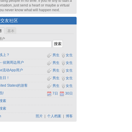
sting people in no time. If you’re shy to start a
rsation, just send a heart or maybe a virtual
 You never know what will happen next.
索交友社区
用
基本
用户
线上？
男生
女生
－侦测周边用户
男生
女生
dae流动App用户
男生
女生
生日！
男生
女生
ited States的游客
男生
女生
员!
7日
30日
搜索
搜索
h
照片
|
个人档案
|
博客