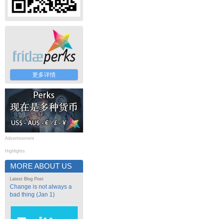
更多详情
Advertisement
Highlights
MORE ABOUT US
Latest Blog Post
Change is not always a
bad thing (Jan 1)