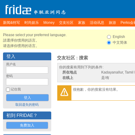
新闻&特写
时尚娱乐
Money
交友社区
家族
活动讯息
旅游
Perks会
Please select your preferred language.
English
請選擇你慣用的語言。
中文简体
请选择你惯用的语言。
登入
交友社区 : 搜索
用户名
你的搜索有用到下列的条件:
所在地点
Kadayanallur, Tamil 
密码
在线上
是/有
很抱歉，你的搜索没有结果。
记住我
取回遗失的密码
初到 FRIDAE？
免费加入