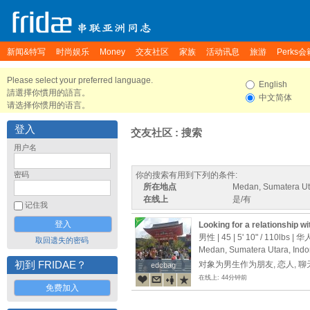
新闻&特写
时尚娱乐
Money
交友社区
家族
活动讯息
旅游
Perks会
Please select your preferred language.
English
請選擇你慣用的語言。
中文简体
请选择你惯用的语言。
登入
交友社区 : 搜索
用户名
密码
你的搜索有用到下列的条件:
所在地点
Medan, Sumatera Ut
在线上
是/有
记住我
Looking for a relationship w
男性 | 45 |
5' 10"
/
110lbs
| 华
取回遗失的密码
Medan, Sumatera Utara, Indo
初到 FRIDAE？
对象为男生作为朋友, 恋人, 
edcbag
edcbag
在线上: 44分钟前
免费加入