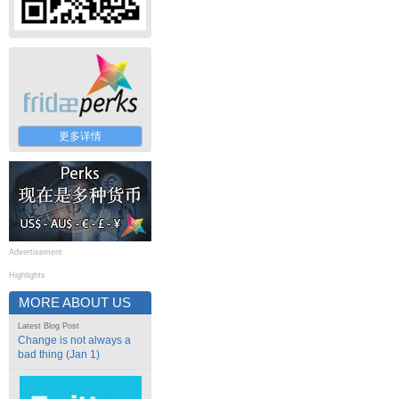
更多详情
Advertisement
Highlights
MORE ABOUT US
Latest Blog Post
Change is not always a
bad thing (Jan 1)