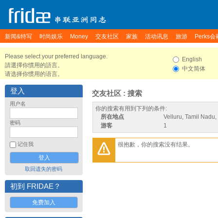
新闻&特写
时尚娱乐
Money
交友社区
家族
活动讯息
旅游
Perks会
Please select your preferred language.
English
請選擇你慣用的語言。
中文简体
请选择你惯用的语言。
登入
交友社区 : 搜索
用户名
你的搜索有用到下列的条件:
所在地点
Velluru, Tamil Nadu,
密码
游客
1
很抱歉，你的搜索没有结果。
记住我
取回遗失的密码
初到 FRIDAE？
免费加入