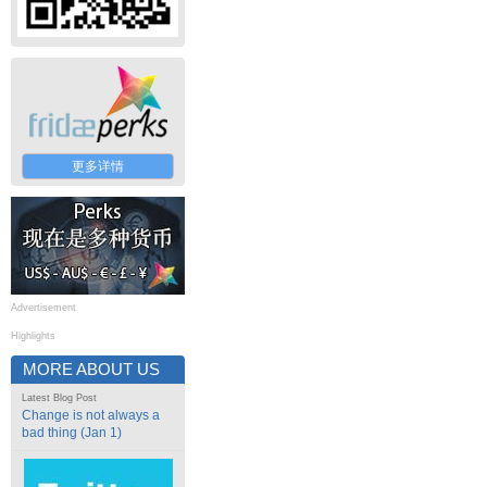
更多详情
Advertisement
Highlights
MORE ABOUT US
Latest Blog Post
Change is not always a
bad thing (Jan 1)