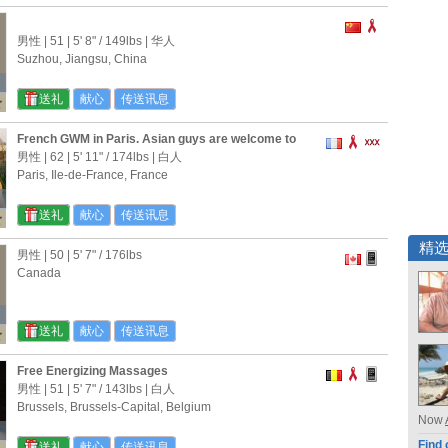
男性 | 51 |
5' 8"
/
149lbs
| 华人
Suzhou, Jiangsu, China
送礼
献心
传送讯息
French GWM in Paris. Asian guys are welcome to
visit me in France!!
男性 | 62 |
5' 11"
/
174lbs
| 白人
Paris, Ile-de-France, France
送礼
献心
传送讯息
精
男性 | 50 |
5' 7"
/
176lbs
Canada
送礼
献心
传送讯息
Free Energizing Massages
男性 | 51 |
5' 7"
/
143lbs
| 白人
Brussels, Brussels-Capital, Belgium
Now
Find 
送礼
献心
传送讯息