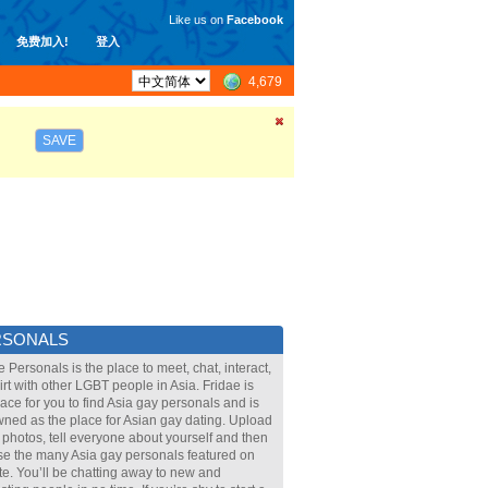
Like us on
Facebook
免费加入!
登入
4,679
SAVE
RSONALS
e Personals is the place to meet, chat, interact,
lirt with other LGBT people in Asia. Fridae is
lace for you to find Asia gay personals and is
ned as the place for Asian gay dating. Upload
 photos, tell everyone about yourself and then
e the many Asia gay personals featured on
ite. You’ll be chatting away to new and