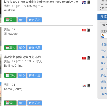
intere
Life is too short to drink bad wine, we need to enjoy the
conve
time we have on the planet, so love travelling especially
男性 | 68 |
5' 11"
/
185lbs
| 白人
gift.
Asia, and Europe Meeting people and making friends
Australia
sharing good times
搜
送礼
献心
传送讯息
常
男性 | 37
搜索
Singapore
谁在
送礼
献心
传送讯息
雷达
Fri
喜欢叔叔 随缘 对象优先 不约
男性 | 27 |
6' 1"
/
132lbs
| 华人
今天
Beijing, China
到Un
送礼
献心
传送讯息
新会
进阶
男性 | 21
兴趣
Korea (South)
Fres
送礼
献心
传送讯息