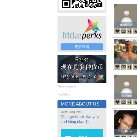
frank976
frank976
更多详情
mit1
mit1
Advertisement
Highlights
danmtl
danmtl
MORE ABOUT US
Latest Blog Post
Change is not always a
bad thing (Jan 1)
sniffsox
sniffsox