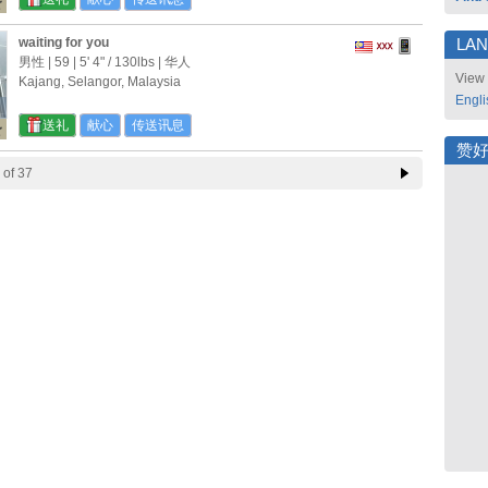
waiting for you
LA
男性 | 59 |
5' 4"
/
130lbs
| 华人
View 
Kajang, Selangor, Malaysia
Engli
送礼
献心
传送讯息
赞
of 37