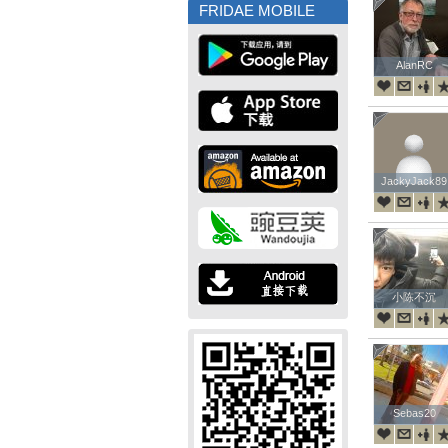
FRIDAE MOBILE
AlanRC
AlanRC
JackyJack89
JackyJack89
小陈不沉
小陈不沉
Sebas20
Sebas20