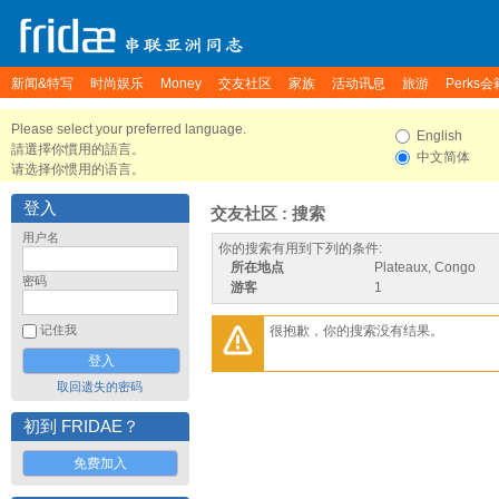
新闻&特写
时尚娱乐
Money
交友社区
家族
活动讯息
旅游
Perks会
Please select your preferred language.
English
請選擇你慣用的語言。
中文简体
请选择你惯用的语言。
登入
交友社区 : 搜索
用户名
你的搜索有用到下列的条件:
所在地点
Plateaux, Congo
密码
游客
1
很抱歉，你的搜索没有结果。
记住我
取回遗失的密码
初到 FRIDAE？
免费加入