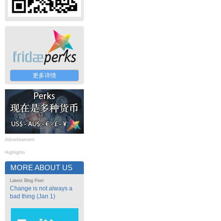
更多详情
Advertisement
Highlights
MORE ABOUT US
Latest Blog Post
Change is not always a
bad thing (Jan 1)