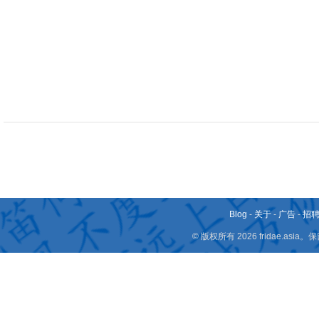
Blog
-
关于
-
广告
-
招
© 版权所有 2026 fridae.a