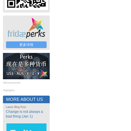
更多详情
Advertisement
Highlights
MORE ABOUT US
Latest Blog Post
Change is not always a
bad thing (Jan 1)