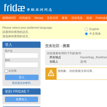
新闻&特写
时尚娱乐
Money
交友社区
家族
活动讯息
旅游
Perks会
Please select your preferred language.
English
請選擇你慣用的語言。
中文简体
请选择你惯用的语言。
登入
交友社区 : 搜索
用户名
你的搜索有用到下列的条件:
所在地点
Hazaribag, Jharkhan
密码
在线上
是/有
很抱歉，你的搜索没有结果。
记住我
取回遗失的密码
初到 FRIDAE？
免费加入