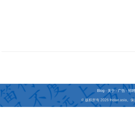
Blog
-
关于
-
广告
-
招
© 版权所有 2026 fridae.a