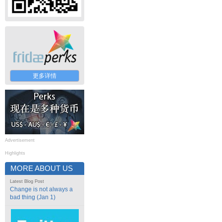
更多详情
Advertisement
Highlights
MORE ABOUT US
Latest Blog Post
Change is not always a
bad thing (Jan 1)