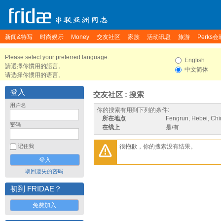
新闻&特写
时尚娱乐
Money
交友社区
家族
活动讯息
旅游
Perks会
Please select your preferred language.
English
請選擇你慣用的語言。
中文简体
请选择你惯用的语言。
登入
交友社区 : 搜索
用户名
你的搜索有用到下列的条件:
所在地点
Fengrun, Hebei, Ch
密码
在线上
是/有
很抱歉，你的搜索没有结果。
记住我
取回遗失的密码
初到 FRIDAE？
免费加入