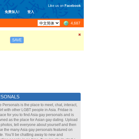
Like us on
Facebook
免费加入!
登入
4,687
SAVE
RSONALS
e Personals is the place to meet, chat, interact,
lirt with other LGBT people in Asia. Fridae is
lace for you to find Asia gay personals and is
ned as the place for Asian gay dating. Upload
 photos, tell everyone about yourself and then
e the many Asia gay personals featured on
ite. You’ll be chatting away to new and