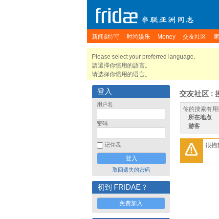
新闻&特写
时尚娱乐
Money
交友社区
Please select your preferred language.
請選擇你慣用的語言。
请选择你惯用的语言。
登入
交友社区 : 
用户名
你的搜索有用
所在地点
密码
游客
很抱
记住我
取回遗失的密码
初到 FRIDAE？
免费加入