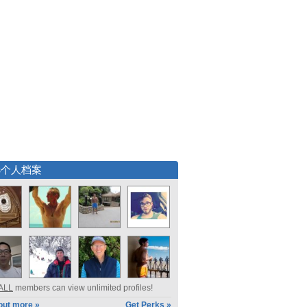
选个人档案
ALL
members can view unlimited profiles!
out more »
Get Perks »