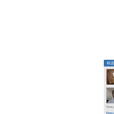
精
Now
Find 