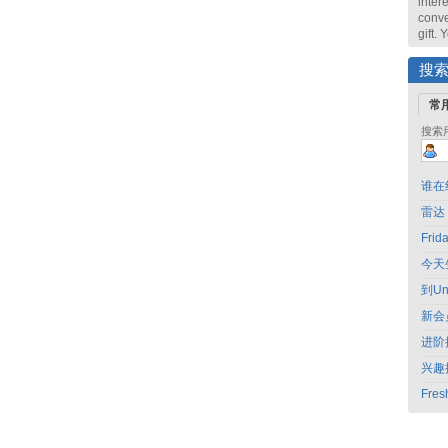
intere
conve
gift.
搜
常
搜索
谁在
雷达
Fri
今天
到Un
新会
进阶
兴趣
Fres