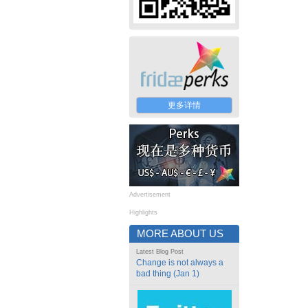
更多详情
Advertisement
Highlights
MORE ABOUT US
Latest Blog Post
Change is not always a
bad thing (Jan 1)