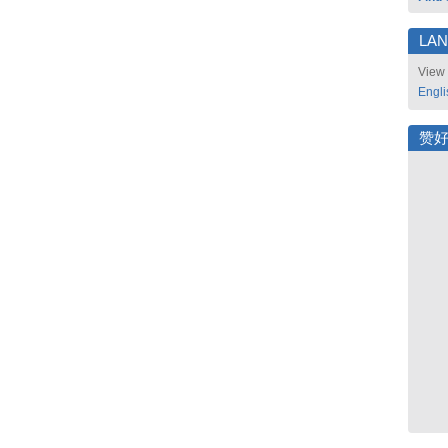
LA
View 
Engli
赞