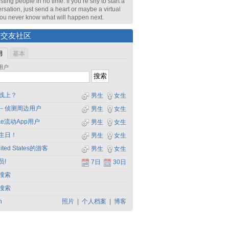
sting people in no time. If you’re shy to start a
rsation, just send a heart or maybe a virtual
 You never know what will happen next.
索交友社区
用
基本
用户
线上？
男生
女生
－侦测周边用户
男生
女生
dae流动App用户
男生
女生
生日！
男生
女生
ited States的游客
男生
女生
员!
7日
30日
搜索
搜索
h
照片
|
个人档案
|
博客