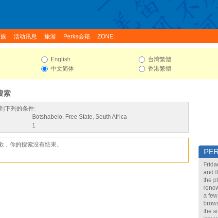
家族
活动讯息
旅游
Perks会籍
ZONE:
English
台灣繁體
中文简体
香港繁體
搜索
到下列的条件:
Botshabelo, Free State, South Africa
1
歉，你的搜索没有结果。
PE
Frida
and f
the p
renow
a few
brows
the s