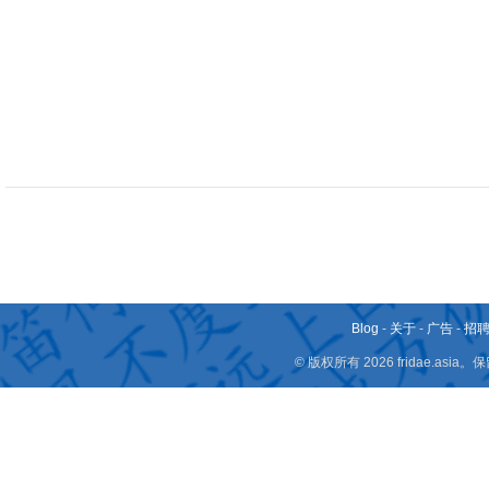
Blog
-
关于
-
广告
-
招
© 版权所有 2026 fridae.a