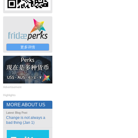
更多详情
Advertisement
Highlights
MORE ABOUT US
Latest Blog Post
Change is not always a
bad thing (Jan 1)