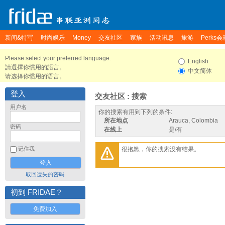
新闻&特写
时尚娱乐
Money
交友社区
家族
活动讯息
旅游
Perks会
Please select your preferred language.
English
請選擇你慣用的語言。
中文简体
请选择你惯用的语言。
登入
交友社区 : 搜索
用户名
你的搜索有用到下列的条件:
所在地点
Arauca, Colombia
密码
在线上
是/有
很抱歉，你的搜索没有结果。
记住我
取回遗失的密码
初到 FRIDAE？
免费加入