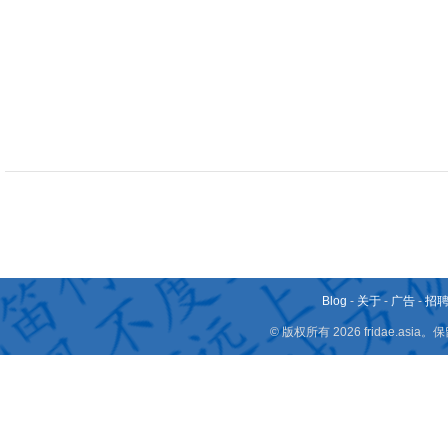
Blog
-
关于
-
广告
-
招
© 版权所有 2026 fridae.a