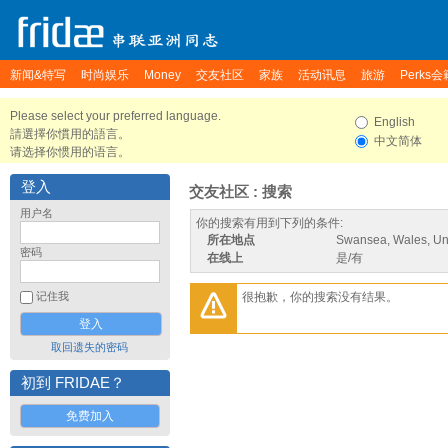
新闻&特写
时尚娱乐
Money
交友社区
家族
活动讯息
旅游
Perks会
Please select your preferred language.
English
請選擇你慣用的語言。
中文简体
请选择你惯用的语言。
登入
交友社区 : 搜索
用户名
你的搜索有用到下列的条件:
所在地点
Swansea, Wales, Un
密码
在线上
是/有
很抱歉，你的搜索没有结果。
记住我
取回遗失的密码
初到 FRIDAE？
免费加入