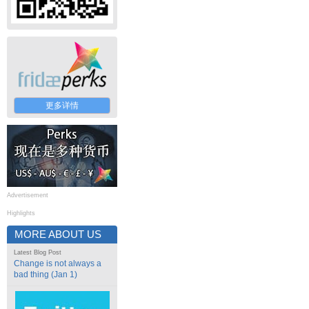
更多详情
Advertisement
Highlights
MORE ABOUT US
Latest Blog Post
Change is not always a
bad thing (Jan 1)