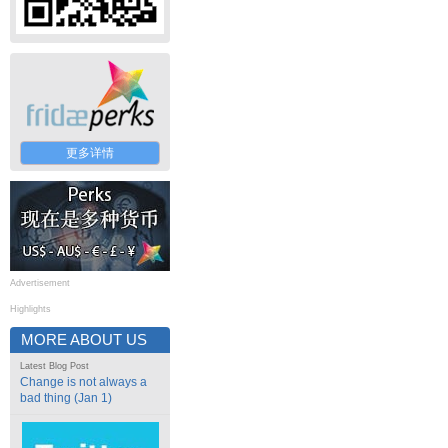
更多详情
Advertisement
Highlights
MORE ABOUT US
Latest Blog Post
Change is not always a
bad thing (Jan 1)