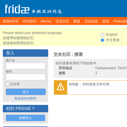
新闻&特写
时尚娱乐
Money
交友社区
家族
活动讯息
旅游
Perks会
Please select your preferred language.
English
請選擇你慣用的語言。
中文简体
请选择你惯用的语言。
登入
交友社区 : 搜索
用户名
你的搜索有用到下列的条件:
所在地点
Kadayanallur, Tamil 
密码
游客
1
很抱歉，你的搜索没有结果。
记住我
取回遗失的密码
初到 FRIDAE？
免费加入