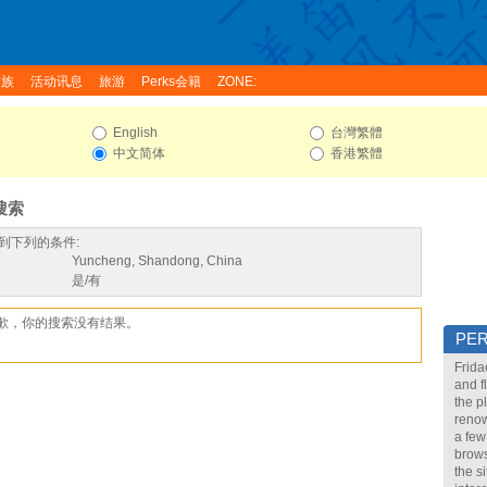
家族
活动讯息
旅游
Perks会籍
ZONE:
English
台灣繁體
中文简体
香港繁體
搜索
到下列的条件:
Yuncheng, Shandong, China
是/有
歉，你的搜索没有结果。
PE
Frida
and f
the p
renow
a few
brows
the s