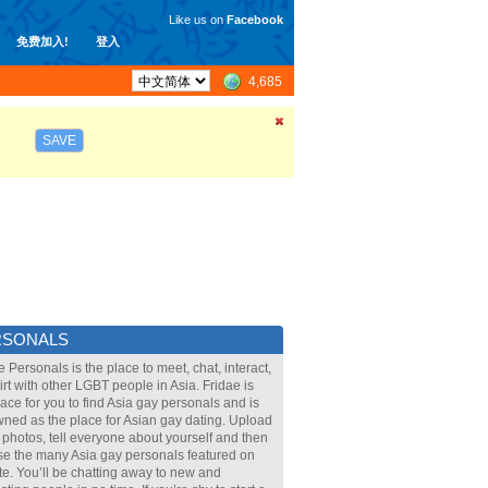
Like us on
Facebook
免费加入!
登入
4,685
SAVE
RSONALS
e Personals is the place to meet, chat, interact,
lirt with other LGBT people in Asia. Fridae is
lace for you to find Asia gay personals and is
ned as the place for Asian gay dating. Upload
 photos, tell everyone about yourself and then
e the many Asia gay personals featured on
ite. You’ll be chatting away to new and