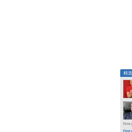
精
Now
Find 