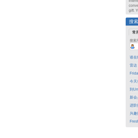
intere
conve
gift.
搜
常
搜索
谁在
雷达
Fri
今天
到Un
新会
进阶
兴趣
Fres