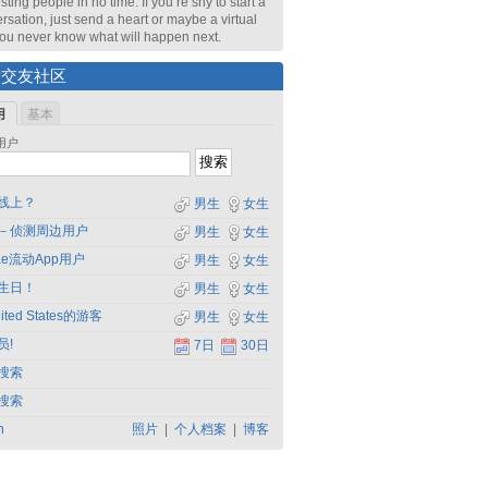
sting people in no time. If you’re shy to start a
rsation, just send a heart or maybe a virtual
 You never know what will happen next.
索交友社区
用
基本
用户
线上？
男生
女生
－侦测周边用户
男生
女生
dae流动App用户
男生
女生
生日！
男生
女生
ited States的游客
男生
女生
员!
7日
30日
搜索
搜索
h
照片
|
个人档案
|
博客