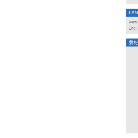
LA
View 
Engli
赞