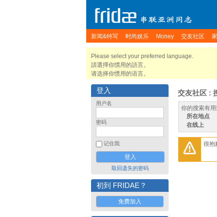
新闻&特写
时尚娱乐
Money
交友社区
Please select your preferred language.
請選擇你慣用的語言。
请选择你惯用的语言。
登入
交友社区 : 
用户名
你的搜索有用
所在地点
密码
在线上
很抱
记住我
取回遗失的密码
初到 FRIDAE？
免费加入