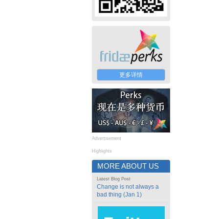
更多详情
Advertisement
Highlights
MORE ABOUT US
Latest Blog Post
Change is not always a
bad thing (Jan 1)