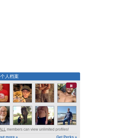
选个人档案
新
ALL
members can view unlimited profiles!
out more »
Get Perks »