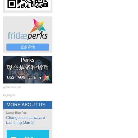
更多详情
Advertisement
Highlights
MORE ABOUT US
Latest Blog Post
Change is not always a
bad thing (Jan 1)