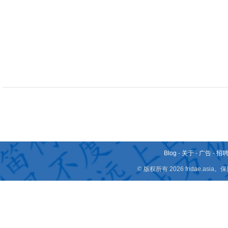
Blog
-
关于
-
广告
-
招
© 版权所有 2026 fridae.a