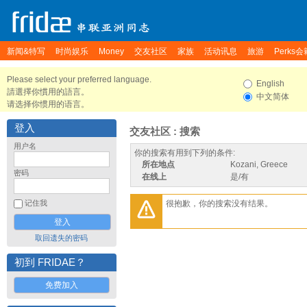
新闻&特写
时尚娱乐
Money
交友社区
家族
活动讯息
旅游
Perks会
Please select your preferred language.
English
請選擇你慣用的語言。
中文简体
请选择你惯用的语言。
登入
交友社区 : 搜索
用户名
你的搜索有用到下列的条件:
所在地点
Kozani, Greece
密码
在线上
是/有
很抱歉，你的搜索没有结果。
记住我
取回遗失的密码
初到 FRIDAE？
免费加入