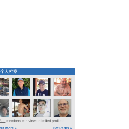
选个人档案
ALL
members can view unlimited profiles!
out more »
Get Perks »