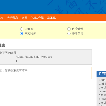
家族
活动讯息
旅游
Perks会籍
ZONE:
English
台灣繁體
中文简体
香港繁體
搜索
到下列的条件:
Rabat, Rabat-Sale, Morocco
1
歉，你的搜索没有结果。
PE
Frida
and f
the p
renow
a few
brows
the s