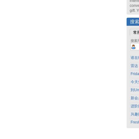
intere
conve
gift.
搜
常
搜索
谁在
雷达
Fri
今天
到Un
新会
进阶
兴趣
Fres