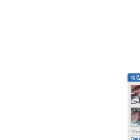
精
Now
Find 