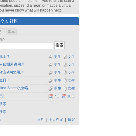
sting people in no time. If you’re shy to start a
rsation, just send a heart or maybe a virtual
 You never know what will happen next.
索交友社区
用
基本
用户
线上？
男生
女生
－侦测周边用户
男生
女生
dae流动App用户
男生
女生
生日！
男生
女生
ited States的游客
男生
女生
员!
7日
30日
搜索
搜索
h
照片
|
个人档案
|
博客