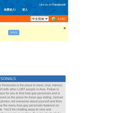
Like us on
Facebook
免费加入!
登入
4,680
SAVE
RSONALS
e Personals is the place to meet, chat, interact,
lirt with other LGBT people in Asia. Fridae is
lace for you to find Asia gay personals and is
ned as the place for Asian gay dating. Upload
 photos, tell everyone about yourself and then
e the many Asia gay personals featured on
ite. You’ll be chatting away to new and