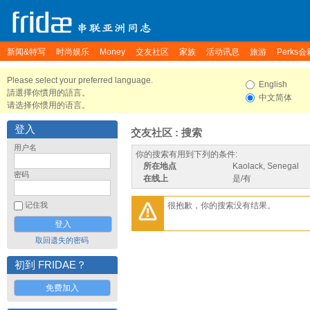
新闻&特写
时尚娱乐
Money
交友社区
家族
活动讯息
旅游
Perks会
Please select your preferred language.
English
請選擇你慣用的語言。
中文简体
请选择你惯用的语言。
登入
交友社区 : 搜索
用户名
你的搜索有用到下列的条件:
所在地点
Kaolack, Senegal
密码
在线上
是/有
很抱歉，你的搜索没有结果。
记住我
取回遗失的密码
初到 FRIDAE？
免费加入