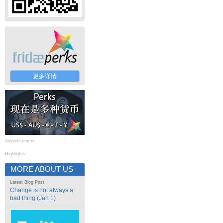
更多详情
Advertisement
Highlights
MORE ABOUT US
Latest Blog Post
Change is not always a
bad thing (Jan 1)