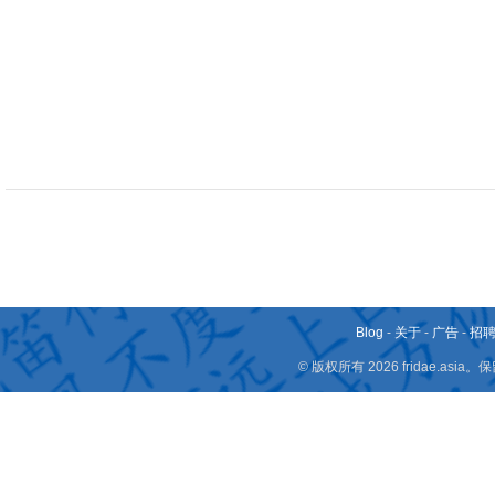
Blog
-
关于
-
广告
-
招
© 版权所有 2026 fridae.a