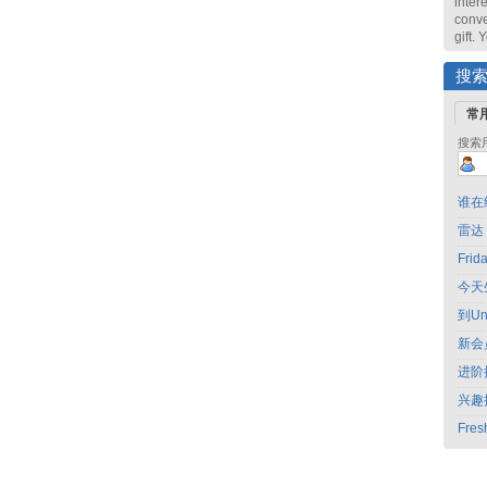
intere
conve
gift.
搜
常
搜索
谁在
雷达
Fri
今天
到Un
新会
进阶
兴趣
Fres