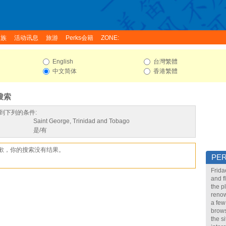
家族
活动讯息
旅游
Perks会籍
ZONE:
English
台灣繁體
中文简体
香港繁體
搜索
到下列的条件:
Saint George, Trinidad and Tobago
是/有
歉，你的搜索没有结果。
PE
Frida
and f
the p
renow
a few
brows
the s