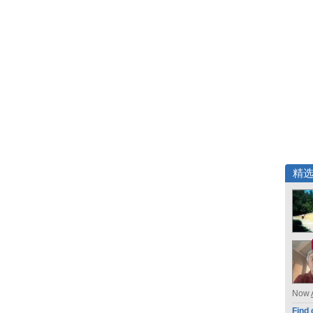
精
Now
Find 