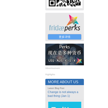
更多详情
Advertisement
Highlights
MORE ABOUT US
Latest Blog Post
Change is not always a
bad thing (Jan 1)