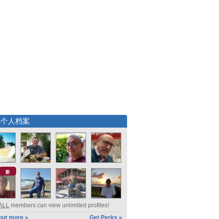
选个人档案
新
ALL
members can view unlimited profiles!
out more »
Get Perks »