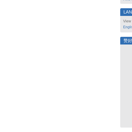
LA
View 
Engli
赞