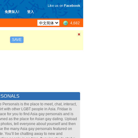
Like us on
Facebook
免费加入!
登入
4,682
SAVE
RSONALS
e Personals is the place to meet, chat, interact,
lirt with other LGBT people in Asia. Fridae is
lace for you to find Asia gay personals and is
ned as the place for Asian gay dating. Upload
 photos, tell everyone about yourself and then
e the many Asia gay personals featured on
ite. You’ll be chatting away to new and