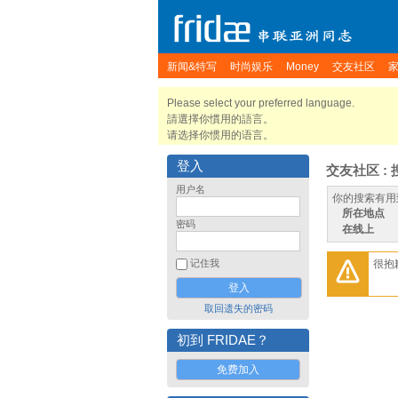
新闻&特写
时尚娱乐
Money
交友社区
Please select your preferred language.
請選擇你慣用的語言。
请选择你惯用的语言。
登入
交友社区 : 
用户名
你的搜索有用
所在地点
密码
在线上
很抱
记住我
取回遗失的密码
初到 FRIDAE？
免费加入