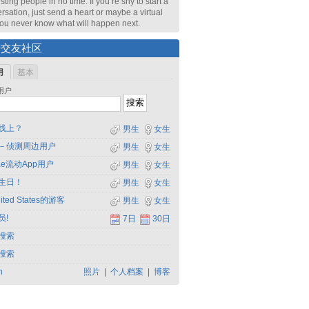
sting people in no time. If you’re shy to start a
rsation, just send a heart or maybe a virtual
 You never know what will happen next.
索交友社区
用
基本
用户
线上？
男生
女生
－侦测周边用户
男生
女生
dae流动App用户
男生
女生
生日！
男生
女生
ited States的游客
男生
女生
员!
7日
30日
搜索
搜索
h
照片
|
个人档案
|
博客