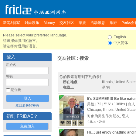
新闻&特写
时尚娱乐
Money
交友社区
家族
活动讯息
旅游
Perks会
Please select your preferred language.
English
請選擇你慣用的語言。
中文简体
请选择你惯用的语言。
登入
交友社区 : 搜索
用户名
密码
你的搜索有用到下列的条件:
所在地点
Illinois, United State
在线上
是/有
记住我
It's SUMMER!!! Be like natu
me into a loving, long-term r
男性 | 72 |
5' 6"
/
138lbs
| 白人
取回遗失的密码
Chicago, Illinois, United State
初到 FRIDAE？
对象为男生作为朋友, 恋人
markie222
markie222
在线上: 40秒前
免费加入
Hi...Just enjoy chatting and