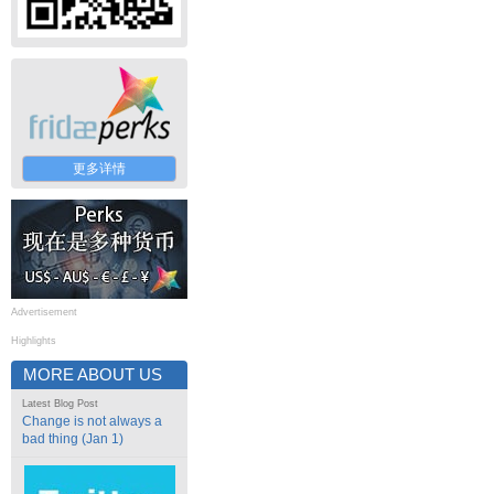
更多详情
Advertisement
Highlights
MORE ABOUT US
Latest Blog Post
Change is not always a
bad thing (Jan 1)