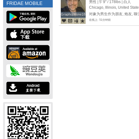
around the world. Always ni
男性 |
5' 9"
/
178lbs
| 白人
FRIDAE MOBILE
not looking for a relationshi
Chicago, Illinois, United State
various topics. I also love c
对象为男生作为朋友, 炮友, 
Graphophone1881
Graphophone1881
old Broadway shows, and re
在线上: 51分钟前
back to the 1890s. I love boo
them), and love to make an