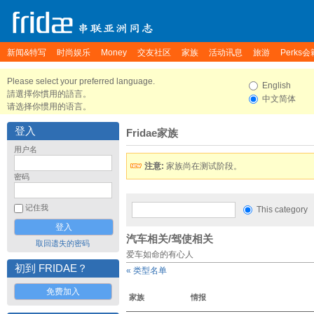
新闻&特写
时尚娱乐
Money
交友社区
家族
活动讯息
旅游
Perks会
Please select your preferred language.
English
請選擇你慣用的語言。
中文简体
请选择你惯用的语言。
登入
Fridae家族
用户名
注意:
家族尚在测试阶段。
密码
记住我
This category
汽车相关/驾使相关
取回遗失的密码
爱车如命的有心人
初到 FRIDAE？
« 类型名单
免费加入
家族
情报