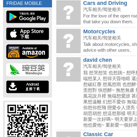
Cars and Driving
FRIDAE MOBILE
汽车相关/驾使相关
For the love of the open ro
that take you down them.
Motorcycles
汽车相关/驾使相关
Talk about motorcycles, s
advice with other users.
david chen
汽车相关/驾使相关
我 想哭想笑 也想跳~ 想呼
端想某人 想得天昏地暗 還
想破紅塵 想風想雨 也想醉
歪想對 快想醉~ 無愁無慮
風花說月裡 無端想愛誰 甚
果想遠離 幻想不愛你 無端
你想你想飛 戀愛令人漂亮
胡思胡想 想這想那樣 明天
新愛一次好嗎~ 明天要穿上
他也愛他~ 重新愛一個好嗎
Classic Car