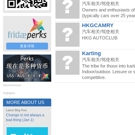
汽车相关/驾使相关
Owners and enthusiasts of
(typically cars over 25 year
HKGCAMRY
汽车相关/驾使相关
HKG AUTOCLUB
更多详情
Karting
汽车相关/驾使相关
The tribe for those into kart
Indoor/outdoor. Leisure or 
competitive.
Advertisement
Highlights
MORE ABOUT US
Latest Blog Post
Change is not always a
bad thing (Jan 1)