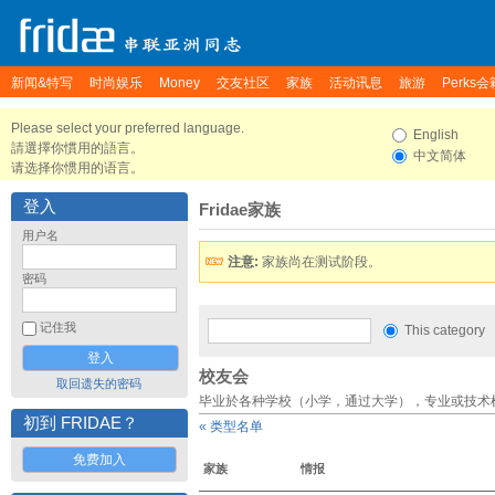
新闻&特写
时尚娱乐
Money
交友社区
家族
活动讯息
旅游
Perks会
Please select your preferred language.
English
請選擇你慣用的語言。
中文简体
请选择你惯用的语言。
登入
Fridae家族
用户名
注意:
家族尚在测试阶段。
密码
记住我
This category
校友会
取回遗失的密码
毕业於各种学校（小学，通过大学），专业或技术
初到 FRIDAE？
« 类型名单
免费加入
家族
情报