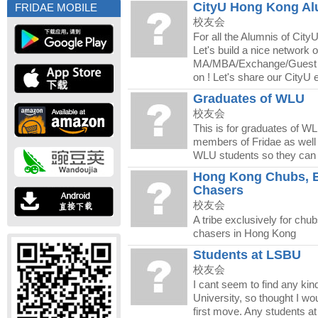
CityU Hong Kong Al
FRIDAE MOBILE
校友会
For all the Alumnis of City
Let's build a nice network o
MA/MBA/Exchange/Guest 
on ! Let's share our CityU 
Graduates of WLU
校友会
This is for graduates of W
members of Fridae as well 
WLU students so they can 
Hong Kong Chubs, 
Chasers
校友会
A tribe exclusively for chu
chasers in Hong Kong
Students at LSBU
校友会
I cant seem to find any kind
University, so thought I w
first move. Any students a