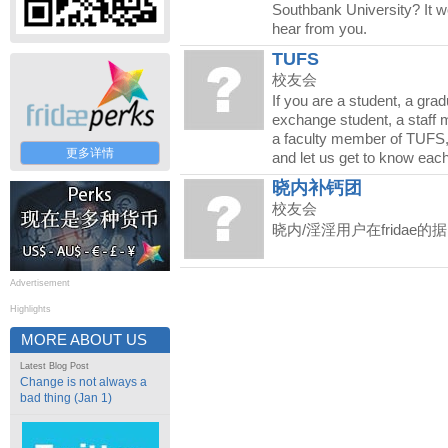
Southbank University? It w
hear from you.
TUFS
校友会
If you are a student, a grad
exchange student, a staff
a faculty member of TUFS, j
更多详情
and let us get to know each
晓内补钙团
校友会
晓内/淫淫用户在fridae的
Advertisement
Highlights
MORE ABOUT US
Latest Blog Post
Change is not always a
bad thing (Jan 1)