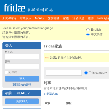
新闻&特写
时尚娱乐
Money
交友社区
家族
活动讯息
旅游
Perks会
Please select your preferred language.
English
請選擇你慣用的語言。
中文简体
请选择你惯用的语言。
登入
Fridae家族
用户名
注意:
家族尚在测试阶段。
密码
记住我
This category
时事
取回遗失的密码
讨论本地和世界的时事新闻和政治
初到 FRIDAE？
« 类型名单
免费加入
家族
情报