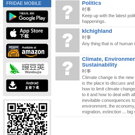
Politics
FRIDAE MOBILE
时事
Keep up with the latest pol
happenings.
klchighland
时事
Any thing that is of human i
Climate, Environmen
Sustainability
时事
Climate change is the new 
is the place to discuss an
how to limit climate change
to it and how to deal with all
inevitable consequences to
environment, the economy
migration, extinction ... big 