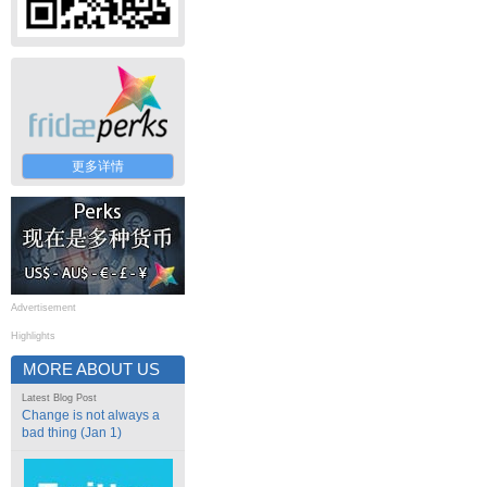
更多详情
Advertisement
Highlights
MORE ABOUT US
Latest Blog Post
Change is not always a
bad thing (Jan 1)