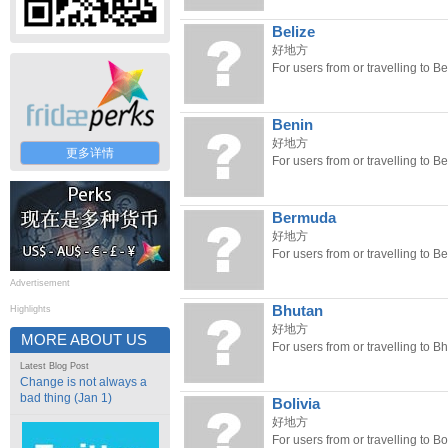
Belize
好地方
For users from or travelling to Be
Benin
好地方
更多详情
For users from or travelling to Be
Bermuda
好地方
For users from or travelling to 
Advertisement
Bhutan
Highlights
好地方
MORE ABOUT US
For users from or travelling to B
Latest Blog Post
Change is not always a
bad thing (Jan 1)
Bolivia
好地方
For users from or travelling to Bol