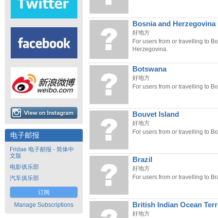
Bosnia and Herzegovina
好地方
For users from or travelling to B
Herzegovina.
Botswana
好地方
For users from or travelling to B
Bouvet Island
好地方
For users from or travelling to Bo
电子邮报
Fridae 电子邮报 - 简体中
文版
Brazil
电影俱乐部
好地方
For users from or travelling to Bra
汽车俱乐部
订阅
British Indian Ocean Terr
Manage Subscriptions
好地方