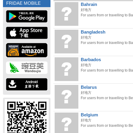
FRIDAE MOBILE
Bahrain
好地方
For users from or travelling to Ba
Bangladesh
好地方
For users from or travelling to 
Barbados
好地方
For users from or travelling to B
Belarus
好地方
For users from or travelling to Be
Belgium
好地方
For users from or travelling to B