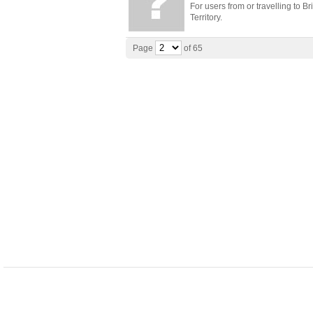
For users from or travelling to B
Territory.
Page
of 65