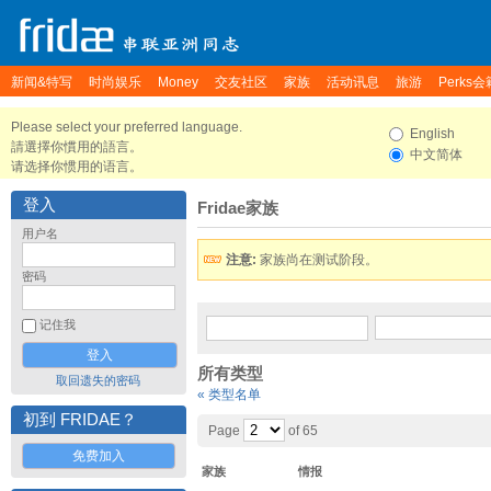
新闻&特写
时尚娱乐
Money
交友社区
家族
活动讯息
旅游
Perks会
Please select your preferred language.
English
請選擇你慣用的語言。
中文简体
请选择你惯用的语言。
登入
Fridae家族
用户名
注意:
家族尚在测试阶段。
密码
记住我
所有类型
取回遗失的密码
« 类型名单
初到 FRIDAE？
Page
of 65
免费加入
家族
情报