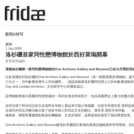
新闻&特写
新闻
1 Jan 2009
洛杉磯首家同性戀博物館於西好萊塢開幕
文字
新聞編輯
堪稱洛杉磯第一家同性戀博物館的One Archives Gallery and Museum已在10月間
位於美國加州洛杉磯的One Archives Gallery and Museum（第一檔案展覽
三分之一，但年齡層有逐年上升的趨勢」，他認為隨著洛杉磯同性戀人口的年齡層成熟和文化
Gay and Lesbian Archives）文化研究中心所贊助成立。
該博物館將展示美國同性戀發展的一系列珍貴史料和照片：包括美國歷史上重大的幾次因同
這些沉積了時光印記的文史資料在年輕人看起來可能少有隔閡，但是市長傑菲里‧普郎認
近城市的同志消費活動分散了很多年輕人對同志文史的關注。傑菲里‧普郎市長呼籲：「
續保留、開發和重建能彰顯洛杉磯藝術、文史的場所，這將是留給後世子孫的寶貴財富。
One Archives Gallery and Museum建地於原屬西好萊塢的基礎設施維護和管理