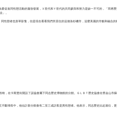
幕禮。她認為要促進同性戀活動的蓬勃發展，Ｘ世代和Ｙ世代的共同參與和努力是缺一不可的，「而
去」。
景、同性戀者也形單影隻，但是現在看看我們所居住的這個洛杉磯市，這麼美麗的市貌和融合
）的首映，在卡斯楚街開設了該協會屬下同志歷史博物館的分館。ＧＬＢＴ歷史協會在舊金山市
性戀遊客正不斷增長中，他估計新分館會有二至三成訪客是異性戀者。他表示，同志歷史比起過往，