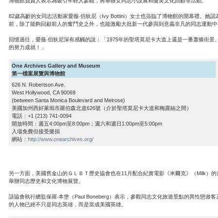
博物館負責人表示為吸引年輕人參觀，將舉辦女同志小說展和健美文化回顧等活動。
82歲高齡的女同志活動家愛薇‧伯狄尼（Ivy Bottini）女士也蒞臨了博物館的開
前，除了能夠回顧前人的奮鬥史之外，也能激勵大批新一代參與到意義非凡的同志運動中
回憶過往，愛薇‧伯狄尼深有感觸的說：「1975年的聖塔莫尼卡大道上還是一番蕭條街
的努力成就！」
One Archives Gallery and Museum
第一檔案展覽與博物館
626 N. Robertson Ave.
West Hollywood, CA 90069
(between Santa Monica Boulevard and Melrose)
美國加州西好萊塢市羅伯森北道626號（介於聖塔莫尼卡大道和梅露絲之間）
電話：+1 (213) 741-0094
開放時間：週五4:00pm至8:00pm；週六和週日1:00pm至5:00pm
入場免費但接受樂捐
網站：
http://www.onearchives.org/
另一方面，美國舊金山的ＧＬＢＴ歷史協會也在11月配合紀實電影《米爾克》（Milk
舉辦同志歷史和文化博物展覽。
該協會執行總監保羅‧本堡（Paul Boneberg）表示，參觀同志文化旅遊景點的異
的人物已經不只是同志英雄，而是當成美國英雄。