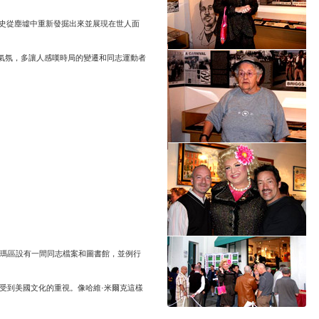
將歷史從塵墟中重新發掘出來並展現在世人面
的氣氛，多讓人感嘆時局的變遷和同志運動者
蘇瑪區設有一間同志檔案和圖書館，並例行
更受到美國文化的重視。像哈維·米爾克這樣