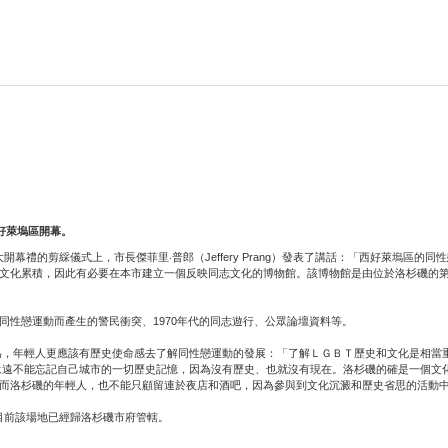
於西好萊塢區開幕。
與博物館）盛大開幕禮的剪綵儀式上，市長傑菲里‧普郎（Jeffery Prang）發表了講話：「西好萊
累積，因此有必要在本市建立一個反映同志文化的博物館。該博物館是由位於洛杉磯的第一國家男
性戀運動而產生的警民衝突、1970年代的同志遊行、公眾論壇資料等。
為，年輕人更應該有歷史使命感去了解同性戀運動的發展：「了解ＬＧＢＴ歷史和文化是相當
永遠不能忘記自己城市的一切歷史記憶，因為沒有歷史、也就沒有現在。洛杉磯的確是一個文
而洛杉磯的年輕人，也不能只顧留連於夜店和酒吧，因為參與到文化沉澱和歷史省思的活動
用地，但目前該場地已經歸洛杉磯市府管轄。