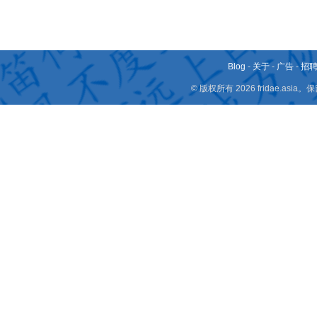
Blog
-
关于
-
广告
-
招
© 版权所有 2026 fridae.a