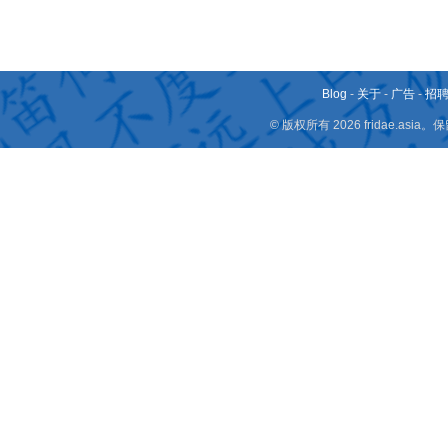
Blog
-
关于
-
广告
-
招
© 版权所有 2026 fridae.a