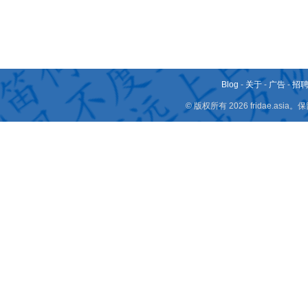
Blog
-
关于
-
广告
-
招
© 版权所有 2026 fridae.a