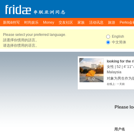
新闻&特写
时尚娱乐
Money
交友社区
家族
活动讯息
旅游
Perks会
Please select your preferred language.
English
請選擇你慣用的語言。
中文简体
请选择你惯用的语言。
looking for the 
女性 | 52 |
4' 11"
Malaysia
对象为男生作为朋友
E_Q
E_Q
在线上: 一天前
Please lo
用户名