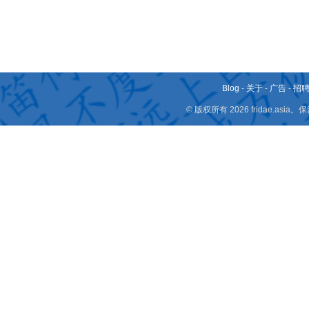
Blog
-
关于
-
广告
-
招
© 版权所有 2026 fridae.a