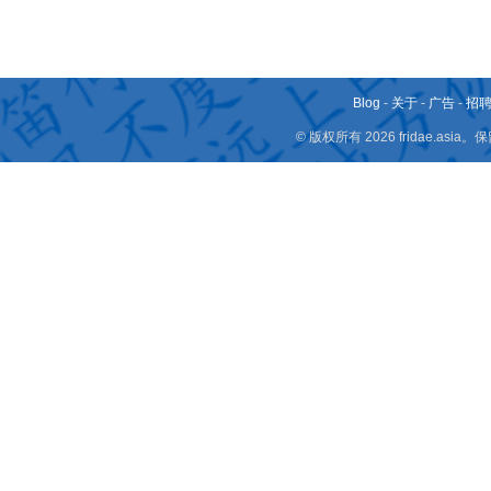
Blog
-
关于
-
广告
-
招
© 版权所有 2026 fridae.a