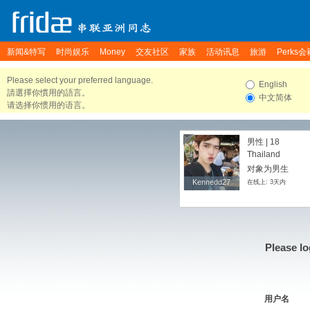
新闻&特写
时尚娱乐
Money
交友社区
家族
活动讯息
旅游
Perks会
Please select your preferred language.
English
請選擇你慣用的語言。
中文简体
请选择你惯用的语言。
男性 | 18
Thailand
对象为男生
Kennedd27
Kennedd27
在线上: 3天内
Please lo
用户名