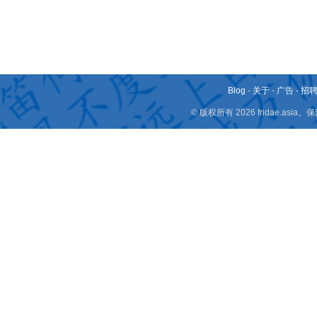
Blog
-
关于
-
广告
-
招
© 版权所有 2026 fridae.a