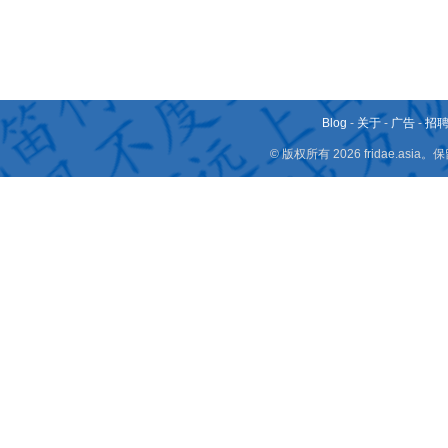
Blog
-
关于
-
广告
-
招
© 版权所有 2026 fridae.a