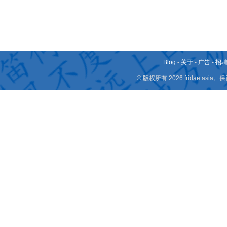
Blog
-
关于
-
广告
-
招
© 版权所有 2026 fridae.a