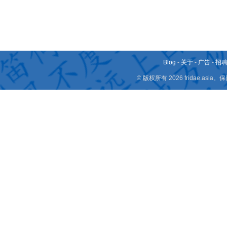
Blog
-
关于
-
广告
-
招
© 版权所有 2026 fridae.a