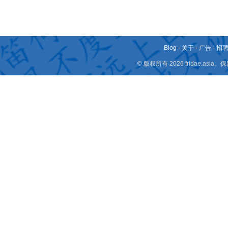
Blog
-
关于
-
广告
-
招
© 版权所有 2026 fridae.a