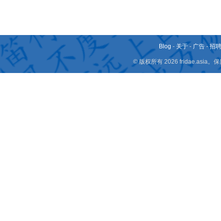
Blog
-
关于
-
广告
-
招
© 版权所有 2026 fridae.a