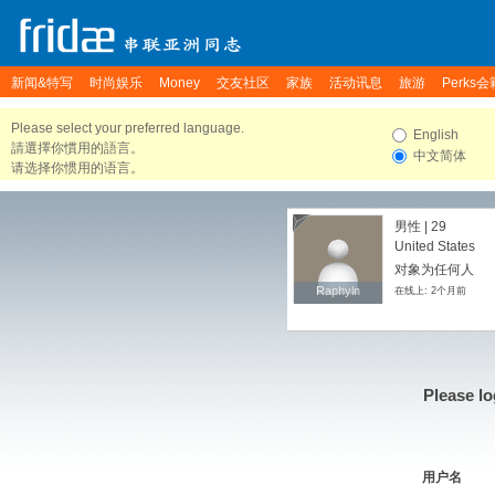
新闻&特写
时尚娱乐
Money
交友社区
家族
活动讯息
旅游
Perks会
Please select your preferred language.
English
請選擇你慣用的語言。
中文简体
请选择你惯用的语言。
男性 | 29
United States
对象为任何人
Raphyln
Raphyln
在线上: 2个月前
Please lo
用户名