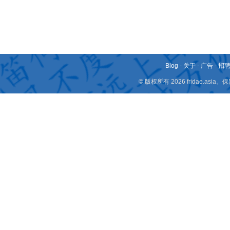
Blog
-
关于
-
广告
-
招
© 版权所有 2026 fridae.a