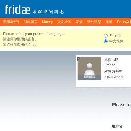
新闻&特写
时尚娱乐
Money
交友社区
家族
活动讯息
旅游
Perks会
Please select your preferred language.
English
請選擇你慣用的語言。
中文简体
请选择你惯用的语言。
男性 | 42
France
对象为男生
Siamais
Siamais
在线上: 2个月前
Please lo
用户名