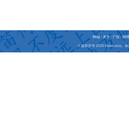
Blog
-
关于
-
广告
-
招
© 版权所有 2026 fridae.a