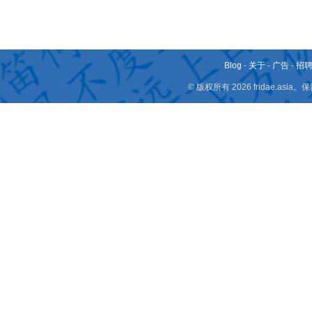
Blog
-
关于
-
广告
-
招
© 版权所有 2026 fridae.a