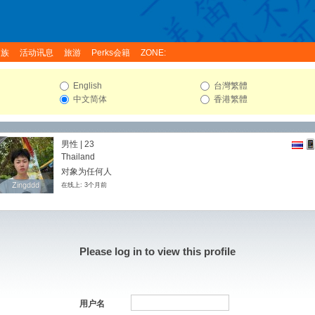
家族
活动讯息
旅游
Perks会籍
ZONE:
English
台灣繁體
中文简体
香港繁體
男性 | 23
Thailand
对象为任何人
Zingddd
Zingddd
在线上: 3个月前
Please log in to view this profile
用户名