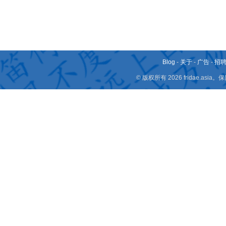
Blog
-
关于
-
广告
-
招
© 版权所有 2026 fridae.a