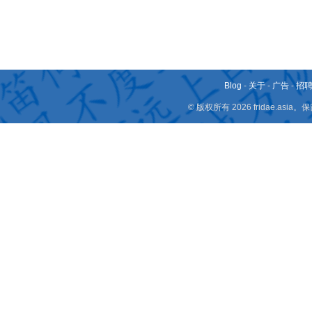
Blog
-
关于
-
广告
-
招
© 版权所有 2026 fridae.a