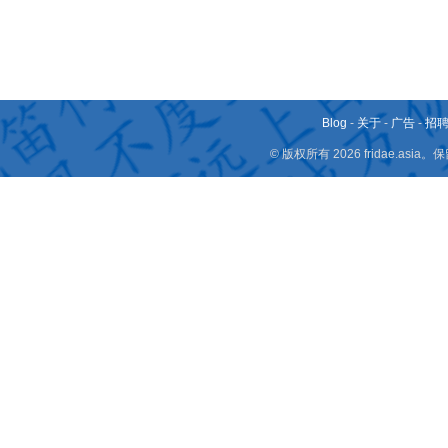
Blog
-
关于
-
广告
-
招
© 版权所有 2026 fridae.a