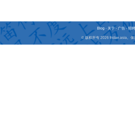
Blog
-
关于
-
广告
-
招
© 版权所有 2026 fridae.a