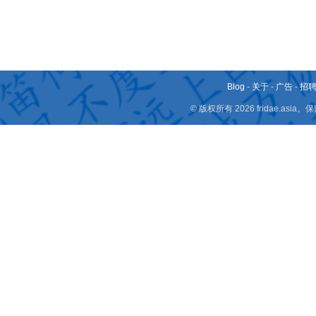
Blog
-
关于
-
广告
-
招
© 版权所有 2026 fridae.a