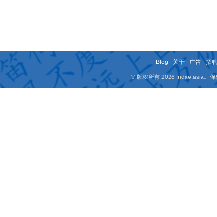
Blog
-
关于
-
广告
-
招
© 版权所有 2026 fridae.a