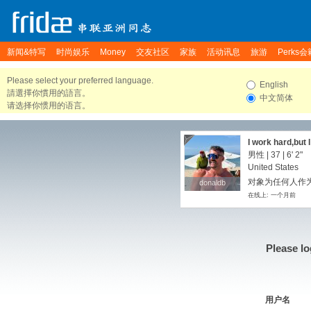
新闻&特写
时尚娱乐
Money
交友社区
家族
活动讯息
旅游
Perks会
Please select your preferred language.
English
請選擇你慣用的語言。
中文简体
请选择你惯用的语言。
I work hard,but
男性 | 37 |
6' 2"
United States
对象为任何人作为
donaldb
donaldb
在线上: 一个月前
Please lo
用户名