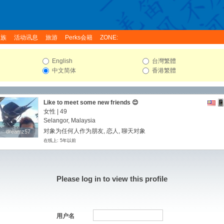
家族
活动讯息
旅游
Perks会籍
ZONE:
English
台灣繁體
中文简体
香港繁體
Like to meet some new friends 😊
女性 | 49
Selangor, Malaysia
对象为任何人作为朋友, 恋人, 聊天对象
dreamz57
dreamz57
在线上: 5年以前
Please log in to view this profile
用户名