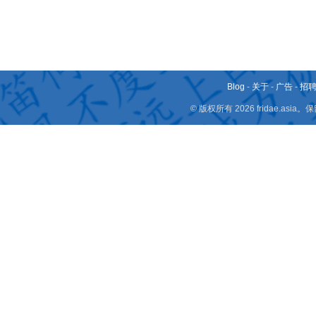
Blog
-
关于
-
广告
-
招
© 版权所有 2026 fridae.a