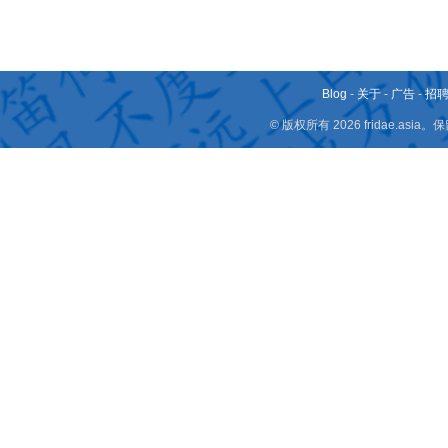
Blog
-
关于
-
广告
-
招
© 版权所有 2026 fridae.a