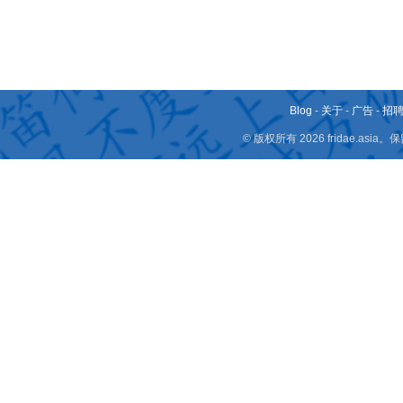
Blog
-
关于
-
广告
-
招
© 版权所有 2026 fridae.a