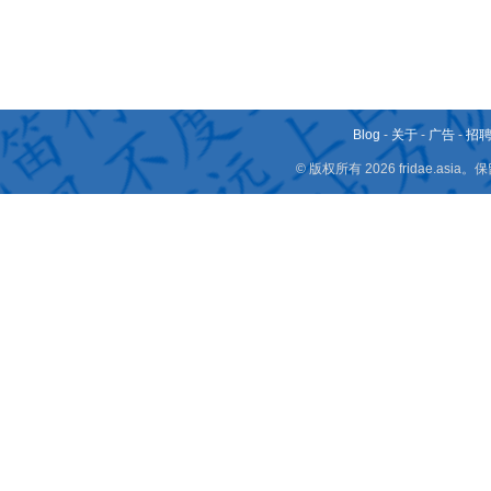
Blog
-
关于
-
广告
-
招
© 版权所有 2026 fridae.a